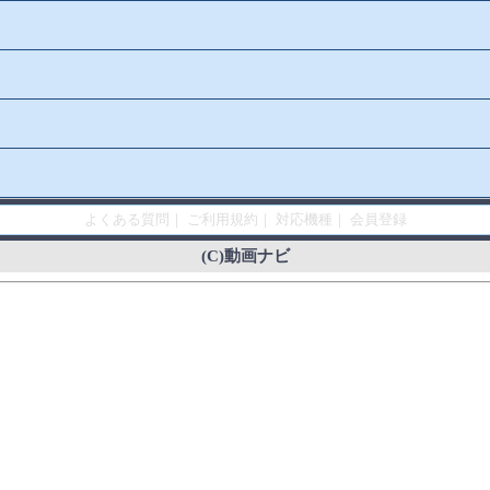
よくある質問
｜
ご利用規約
｜
対応機種
｜
会員登録
(C)動画ナビ