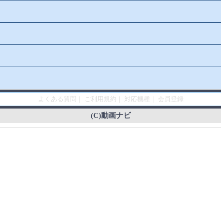
よくある質問
｜
ご利用規約
｜
対応機種
｜
会員登録
(C)動画ナビ